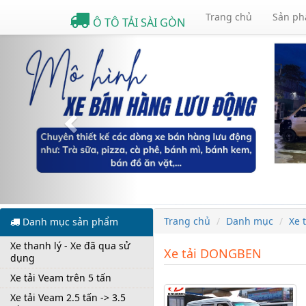
Trang chủ
Sản p
Ô TÔ TẢI SÀI GÒN
Previous
Trang chủ
Danh mục
Xe 
Danh mục sản phẩm
Xe thanh lý - Xe đã qua sử
Xe tải DONGBEN
dụng
Xe tải Veam trên 5 tấn
Xe tải Veam 2.5 tấn -> 3.5