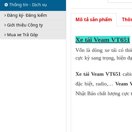
Thông tin - Dịch vụ
Mô tả sản phẩm
Thôn
Đăng ký- Đăng kiểm
Xe tải Veam VT651
Giới thiệu Công ty
Mua xe Trả Góp
Vốn là dòng xe tải có thi
cực kỳ sang trọng, hiện đ
Xe tải Veam VT651
cabin
đặc biệt, radio,…
Veam 
Nhật Bản chất lượng cực t