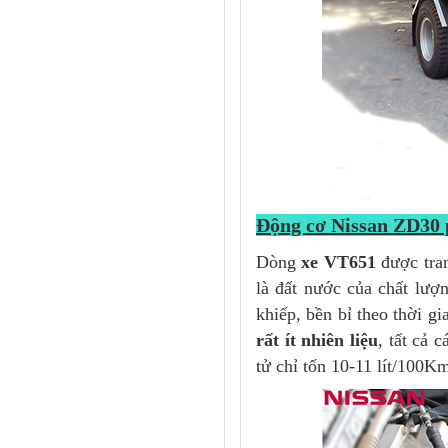
Động cơ Nissan ZD30 p
Dòng
xe VT651
được tran
là đất nước của chất lượ
khiếp, bền bỉ theo thời g
rất ít nhiên liệu
, tất cả 
tử chỉ tốn 10-11 lít/100K