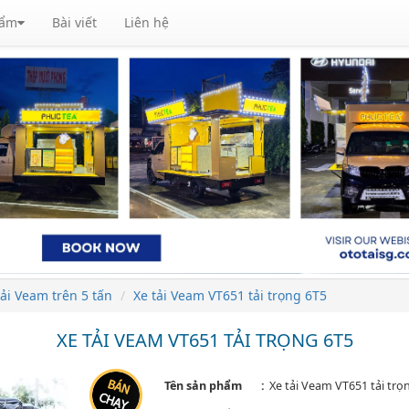
hẩm
Bài viết
Liên hệ
tải Veam trên 5 tấn
Xe tải Veam VT651 tải trọng 6T5
XE TẢI VEAM VT651 TẢI TRỌNG 6T5
Tên sản phẩm
Xe tải Veam VT651 tải trọ