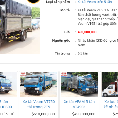
Loại sản phẩm
Xe tải Veam trên 5 tấn
Mô tả
Xe tải Veam VT651 6.5 tấ
Bản chất lượng vượt trội, c
hiện đại, giá thành thấp,
Veam VT651 trả góp 80%
Giá
490,000,000
Nguồn gốc
Nhập khẩu CKD động cơ Ni
Nam
Tải trọng
6.5 tấn
8 tấn
Xe tải Veam VT750
Xe tải VEAM 5 tấn
Xe lưu 
 HD800
tải trọng 7T5
VT490a
kế nhiề
h
LIÊN HỆ
610,000,000
490,000,000
2