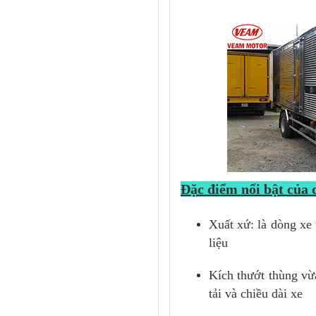
Đặc điểm nổi bật của
Xuất xứ: là dòng xe
liệu
Kích thướt thùng vừ
tải và chiều dài xe
Cabin
xe tải Veam 