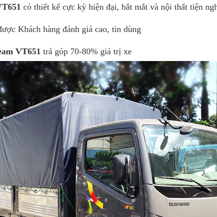
ược Khách hàng đánh giá cao, tin dùng
Veam VT651
trả góp 70-80% giá trị xe