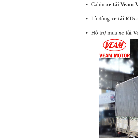
Là dòng
xe tải 6T5
đ
Hỗ trợ mua
xe tải 