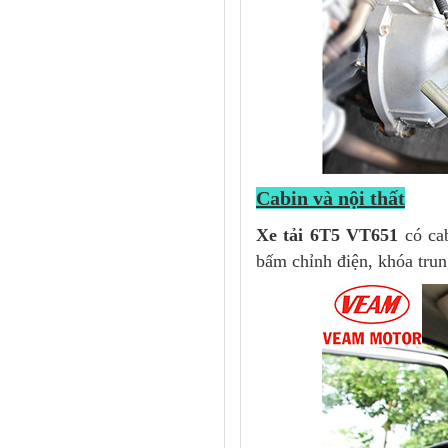
Cabin và nội thất
Xe tải 6T5 VT651
có cab
bấm chỉnh điện, khóa trun