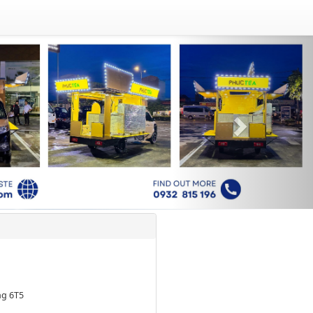
Next
ng 6T5