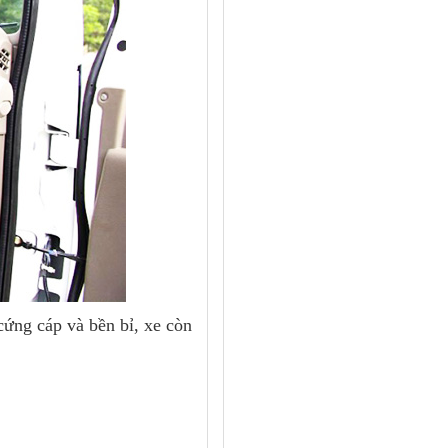
 cứng cáp và bền bỉ, xe còn
ớt thùng như vầy thì
xe tải
 sản, cám, ximăng,… hoặc