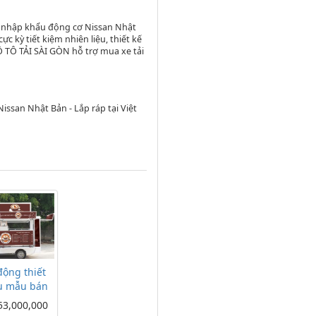
n nhập khẩu động cơ Nissan Nhật
ực kỳ tiết kiệm nhiên liệu, thiết kế
 Ô TÔ TẢI SÀI GÒN hỗ trợ mua xe tải
ssan Nhật Bản - Lắp ráp tại Việt
động thiết
u mẫu bán
àng
53,000,000