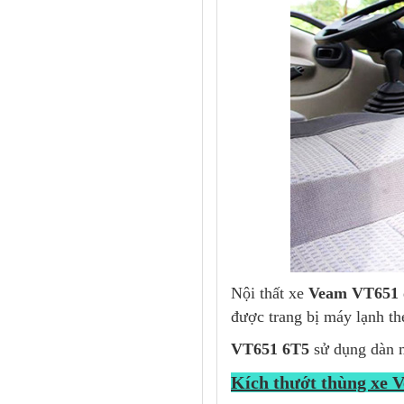
Nội thất xe
Veam VT651
được trang bị máy lạnh th
VT651 6T5
sử dụng dàn m
Kích thướt thùng xe
Xe có kích thướt lọt lòng
6.5 tấn Veam VT651
phù 