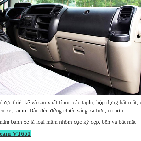
được thiết kế và sản xuất tỉ mỉ, các taplo, hộp đựng bắt mắt,
eo xe, radio. Dàn đèn đứng chiếu sáng xa hơn, rõ hơn
âm bánh xe là loại mâm nhôm cực kỳ đẹp, bền và bắt mắt
 Veam VT651
 thùng vừa phải, dài 5m1, rộng 1m9 và cao 1m9, với kích thư
hợp chở các mặt hàng nghiêng về tải trọng như gạch, nông