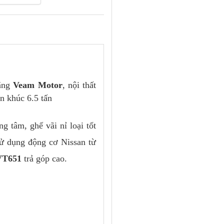
hãng
Veam Motor
, nội thất
n khúc 6.5 tấn
g tâm, ghế vãi nỉ loại tốt
sử dụng động cơ Nissan từ
VT651
trả góp cao.