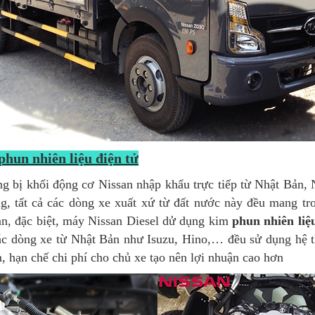
hun nhiên liệu điện tử
g bị khối động cơ Nissan nhập khẩu trực tiếp từ Nhật Bản
ng, tất cả các dòng xe xuất xứ từ đất nước này đều mang 
ian, đặc biệt, máy Nissan Diesel dử dụng kim
phun nhiên liệ
các dòng xe từ Nhật Bản như Isuzu, Hino,… đều sử dụng hệ t
m, hạn chế chi phí cho chủ xe tạo nên lợi nhuận cao hơn